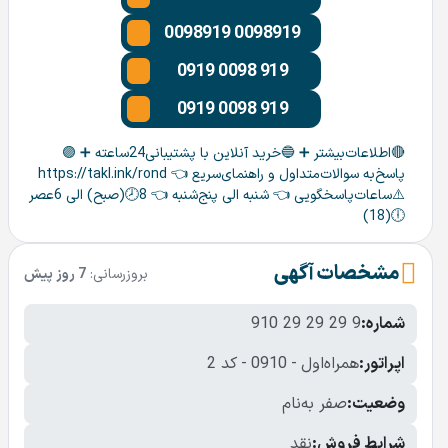
0098919 0098919
0919 0098 919
0919 0098 919
🔴اطلاعات‌بیشتر ➕ 🔵خرید آنلاین با پشتیبانی24ساعته ➕ 🟣
پاسخ‌به سوالات‌متداول و راهنمای‌سریع 👈 https://takl.ink/rond
⚠️ساعات‌پاسخگویی 👈 شنبه الی پنج‌شنبه 👈 8🕗(صبح) الی 6عصر
🕕(18)
مشخصات آگهی
بروزرسانی:
7 روز پیش
شماره:
910 29 29 29 9
اپراتور:
همراه‌اول
-
0910
-
کد 2
وضعیت:
صفر به‌نام
شرایط فروش:
نقد